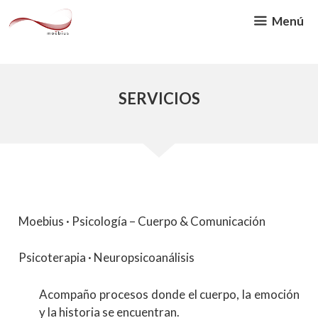
Saltar
Menú
al
contenido
SERVICIOS
Moebius · Psicología – Cuerpo & Comunicación
Psicoterapia · Neuropsicoanálisis
Acompaño procesos donde el cuerpo, la emoción
y la historia se encuentran.